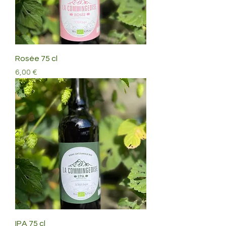
Rosée 75 cl
Prix
6,00 €
IPA 75 cl