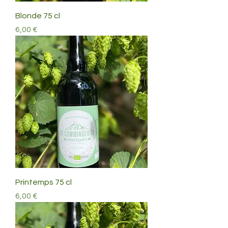
Blonde 75 cl
Prix
6,00 €
Printemps 75 cl
Prix
6,00 €