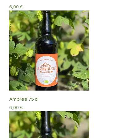
Prix
6,00 €
Ambrée 75 cl
Prix
6,00 €