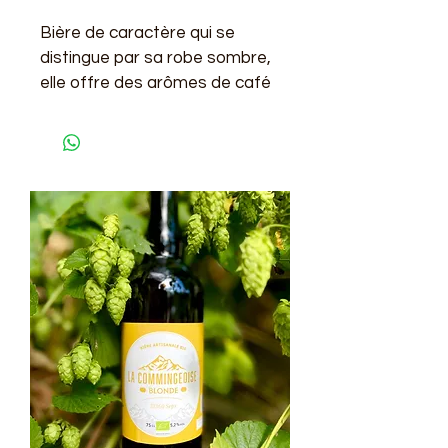
Bière de caractère qui se 
distingue 
par sa robe sombre, 
elle offre des arômes de café 
et de caramel. En bouche, elle 
révèle le goût du malt torréfié 
pour une expérience heureuse 
et apaisante.
6.2°