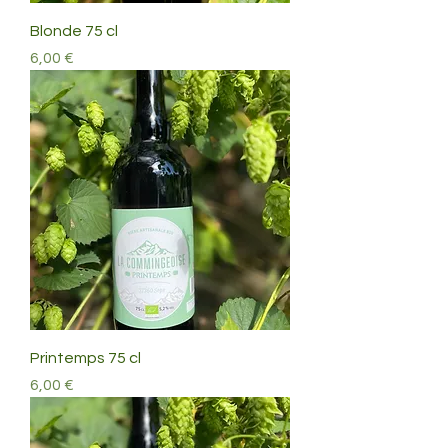
Blonde 75 cl
Prix
6,00 €
Printemps 75 cl
Prix
6,00 €