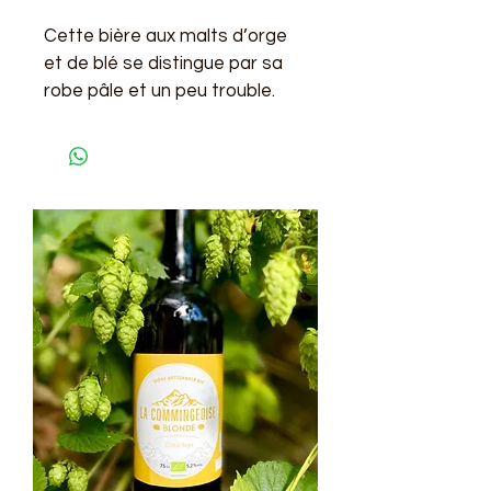
Cette bière aux malts d’orge 
et de blé se distingue par sa 
robe pâle et un peu trouble. 
Légère et rafraîchissante, elle 
offre des arômes fruités. 
Douce en bouche elle est 
idéale pour des moments 
estivaux.
5°C