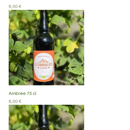
Prix
6,00 €
Ambrée 75 cl
Prix
6,00 €