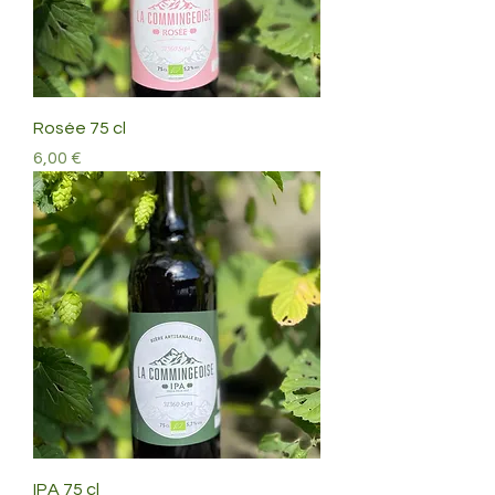
Rosée 75 cl
Prix
6,00 €
IPA 75 cl